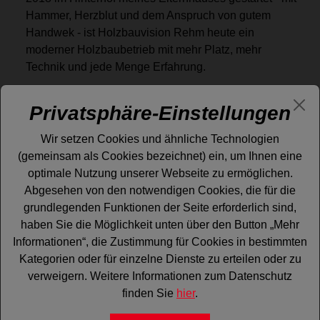
Hammer, Herzblut und dem Anspruch von gutem
Handwek - ist Holzbauvision Rehm heute ein
moderner Holzbaubetrieb mit mehr Platz, mehr
Technik und jede Menge Erfahrung.
Unser Fokus liegt auf Dachsanierungen: vom
Privatsphäre-Einstellungen
klassischen Steildach bis zur energetischen
Moderniesierung bringen wir alte Dächer wieder in
Wir setzen Cookies und ähnliche Technologien
Bestform.
(gemeinsam als Cookies bezeichnet) ein, um Ihnen eine
optimale Nutzung unserer Webseite zu ermöglichen.
Natürlich setzen wir auch individuelle Projekte um -
Abgesehen von den notwendigen Cookies, die für die
Neubau,Hallenbau, Dachgauben, Carports,
grundlegenden Funktionen der Seite erforderlich sind,
Überdachungen, Anbauten etc. - alles mit klarer
haben Sie die Möglichkeit unten über den Button „Mehr
Planung, sauberer Ausführung und dem Blick fürs
Informationen“, die Zustimmung für Cookies in bestimmten
Detail.
Kategorien oder für einzelne Dienste zu erteilen oder zu
Wir sind ein junges, eingespieltes Team, das anpackt,
verweigern. Weitere Informationen zum Datenschutz
mitdenkt und mit moderner Ausstattung effiziente
finden Sie
hier
.
Lösungen schafft - verässlich, präzise und ohne