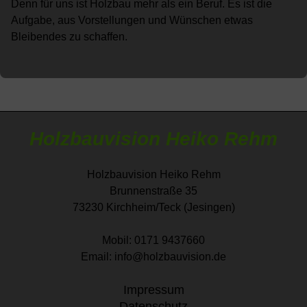
Denn für uns ist Holzbau mehr als ein Beruf. Es ist die
Aufgabe, aus Vorstellungen und Wünschen etwas
Bleibendes zu schaffen.
Holzbauvision Heiko Rehm
Holzbauvision Heiko Rehm
Brunnenstraße 35
73230 Kirchheim/Teck (Jesingen)
Mobil: 0171 9437660
Email: info@holzbauvision.de
Impressum
Datenschutz