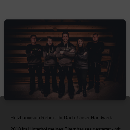
Holzbauvision Rehm - Ihr Dach. Unser Handwerk.
2018 im Hinterhof meines Elternhauses gestartet - mit