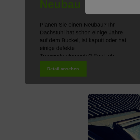
Neubau
Planen Sie einen Neubau? Ihr
Dachstuhl hat schon einige Jahre
auf dem Buckel, ist kaputt oder hat
einige defekte
Tragwerkselemente? Egal, ob
Neubau oder umfassende
Detail ansehen
Sanierung, wir sind...