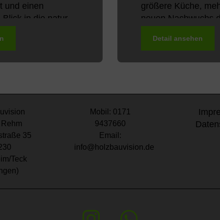
t und einen
größere Küche, mehr
lick in die natur
neuen Nachwuchs de
n wir da und...
Alle diese Wünsche 
en
Detail ansehen
Impr
uvision
Mobil: 0171
 Rehm
9437660
Daten
traße 35
Email:
230
info@holzbauvision.de
im/Teck
ngen)