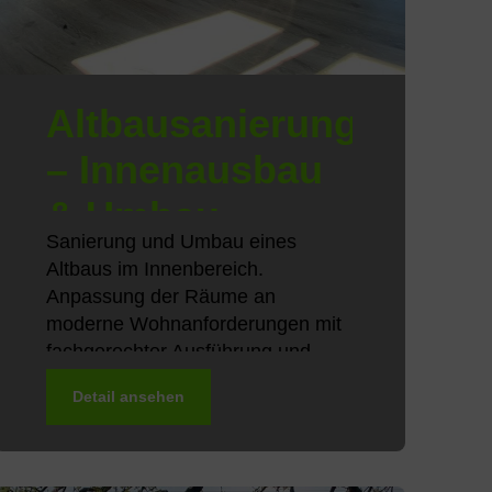
Altbausanierung
– Innenausbau
& Umbau
Sanierung und Umbau eines
Altbaus im Innenbereich.
Anpassung der Räume an
moderne Wohnanforderungen mit
fachgerechter Ausführung und
sauberer Handwerksarbeit.
Detail ansehen