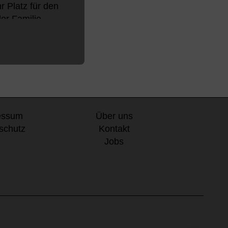
 Platz für den
r Familie.
durften...
essum
Über uns
schutz
Kontakt
Jobs