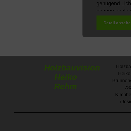
genugend Lich
phänomenalen B
zu bieten ware
Detail anseh
Holzbauvision
Holzba
Heiko
Heiko
Brunnens
Rehm
73
Kirchhe
(Jesi