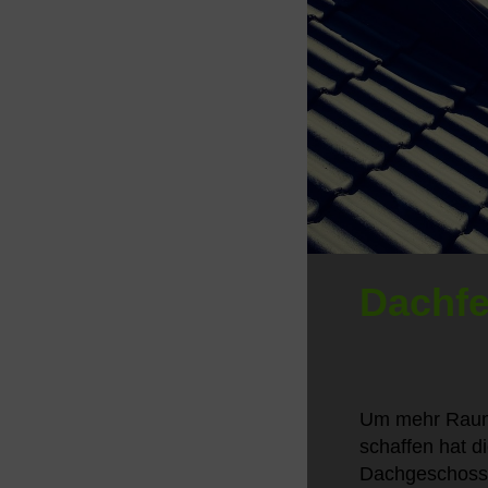
Dachfe
Um mehr Raum
schaffen hat di
Dachgeschoss 