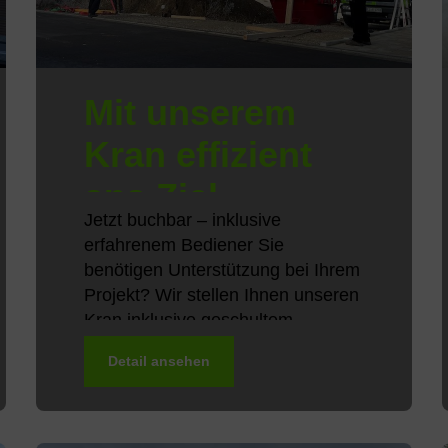
Mit unserem
Kran effizient
ans Ziel
Jetzt buchbar – inklusive
erfahrenem Bediener Sie
benötigen Unterstützung bei Ihrem
Projekt? Wir stellen Ihnen unseren
Kran inklusive geschultem
Bedienpersonal zur Verfügung –
Detail ansehen
flexibel, zuverlässig und
termingerecht.