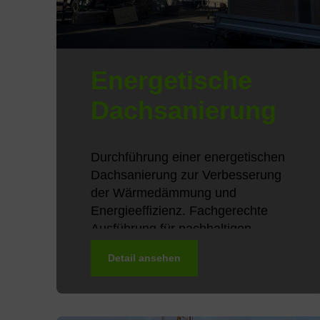
Energetische
Dachsanierung
Durchführung einer energetischen
Dachsanierung zur Verbesserung
der Wärmedämmung und
Energieeffizienz. Fachgerechte
Ausführung für nachhaltigen
Wohnkomfort und langfristigen
Detail ansehen
Werterhalt des Gebäudes.