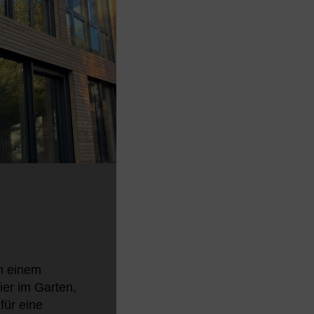
n einem
ier im Garten,
für eine